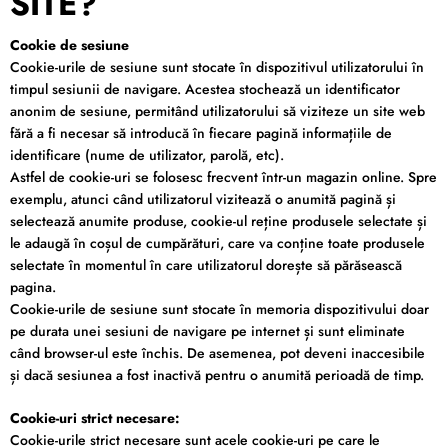
SITE?
Cookie de sesiune
Cookie-urile de sesiune sunt stocate în dispozitivul utilizatorului în
timpul sesiunii de navigare. Acestea stochează un identificator
anonim de sesiune, permitând utilizatorului să viziteze un site web
fără a fi necesar să introducă în fiecare pagină informațiile de
identificare (nume de utilizator, parolă, etc).
Astfel de cookie-uri se folosesc frecvent într-un magazin online. Spre
exemplu, atunci când utilizatorul vizitează o anumită pagină și
selectează anumite produse, cookie-ul reține produsele selectate și
le adaugă în coșul de cumpărături, care va conține toate produsele
selectate în momentul în care utilizatorul dorește să părăsească
pagina.
Cookie-urile de sesiune sunt stocate în memoria dispozitivului doar
pe durata unei sesiuni de navigare pe internet și sunt eliminate
când browser-ul este închis. De asemenea, pot deveni inaccesibile
și dacă sesiunea a fost inactivă pentru o anumită perioadă de timp.
Cookie-uri strict necesare:
Cookie-urile strict necesare sunt acele cookie-uri pe care le