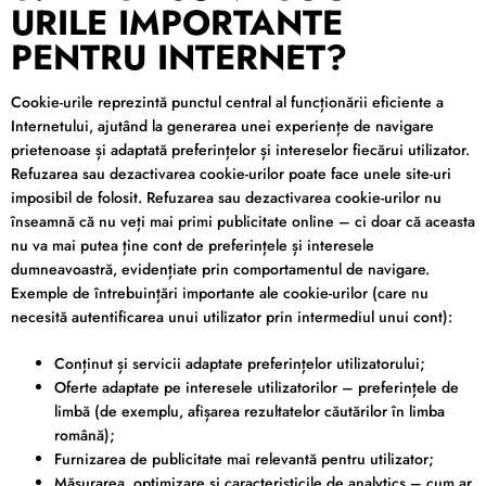
URILE IMPORTANTE
PENTRU INTERNET?
Cookie-urile reprezintă punctul central al funcționării eficiente a
Internetului, ajutând la generarea unei experiențe de navigare
prietenoase și adaptată preferințelor și intereselor fiecărui utilizator.
Refuzarea sau dezactivarea cookie-urilor poate face unele site-uri
imposibil de folosit. Refuzarea sau dezactivarea cookie-urilor nu
înseamnă că nu veți mai primi publicitate online – ci doar că aceasta
nu va mai putea ține cont de preferințele și interesele
dumneavoastră, evidențiate prin comportamentul de navigare.
Exemple de întrebuințări importante ale cookie-urilor (care nu
necesită autentificarea unui utilizator prin intermediul unui cont):
Conținut și servicii adaptate preferințelor utilizatorului;
Oferte adaptate pe interesele utilizatorilor – preferințele de
limbă (de exemplu, afișarea rezultatelor căutărilor în limba
română);
Furnizarea de publicitate mai relevantă pentru utilizator;
Măsurarea, optimizare și caracteristicile de analytics – cum ar