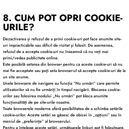
8. CUM POT OPRI COOKIE-
URILE?
Dezactivarea și refuzul de a primi cookie-uri pot face anumite site-
uri impracticabile sau dificil de vizitat și folosit. De asemenea,
refuzul de a accepta cookie-uri nu înseamnă că nu veți mai
primi/vedea publicitate online.
Este posibilă setarea din browser pentru ca aceste cookie-uri să nu
mai fie acceptate sau poți seta browser-ul să accepte cookie-uri de la
un site anume.
Unele browsere de navigare au funcția “Nu urmări” care permite
utilizatorilor să nu fie urmăriți în timpul navigării. Blocarea cookie-
urilor sau folosirea modului „Nu urmări” pot bloca anumite
funcționalități de pe site-urile noastre.
Toate browserele moderne oferă posibilitatea de a schimba setările
cookie-urilor. Aceste setări se găsesc de obicei în „opțiuni” sau în
meniul de „preferințe” al browserului.
Pentru a înțelege aceste setări, următoarele linkuri pot fi folositoare,