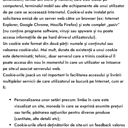
computerul, terminalul mobil sau alte echipamente ale unui utilizator
de pe care se accesează Internetul. Cookie-ul este instalat prin
solicitarea emisă de un server web către un browser (ex: Internet
Explorer, Google Chrome, Mozilla Firefox) și este complet „pasiv”
(nu conține programe software, viruși sau spyware și nu poate
accesa informațiile de pe hard drive-ul utilizatorului).
Un cookie este format din două părți: numele și conținutul sau
valoarea cookie-ului. Mai mult, durata de existență a unui cookie
este determinată; tehnic, doar serverul care a trimis cookie-ul îl
poate accesa din nou în momentul în care un utilizator se întoarce
pe site-ul asociat serverului web.
Cookie-urile joacă un rol important în facilitarea accesului și livrării
multiplelor servicii de care utilizatorul se bucură pe Internet, cum ar
fi:
Personalizarea unor setări precum: limba în care este
vizualizat un site, moneda în care se exprimă anumite prețuri
sau tarife, păstrarea opțiunilor pentru diverse produse
(cantitate, alte detalii etc);
Cookie-urile oferă deținătorilor de site-uri un feedback valoros