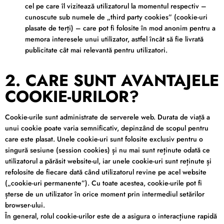
cel pe care îl vizitează utilizatorul la momentul respectiv –
cunoscute sub numele de „third party cookies” (cookie-uri
plasate de terți) – care pot fi folosite în mod anonim pentru a
memora interesele unui utilizator, astfel încât să fie livrată
publicitate cât mai relevantă pentru utilizatori.
2. CARE SUNT AVANTAJELE
COOKIE-URILOR?
Cookie-urile sunt administrate de serverele web. Durata de viață a
unui cookie poate varia semnificativ, depinzând de scopul pentru
care este plasat. Unele cookie-uri sunt folosite exclusiv pentru o
singură sesiune (session cookies) și nu mai sunt reținute odată ce
utilizatorul a părăsit website-ul, iar unele cookie-uri sunt reținute și
refolosite de fiecare dată când utilizatorul revine pe acel website
(„cookie-uri permanente”). Cu toate acestea, cookie-urile pot fi
șterse de un utilizator în orice moment prin intermediul setărilor
browser-ului.
În general, rolul cookie-urilor este de a asigura o interacțiune rapidă