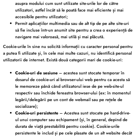
asupra modului cum sunt utilizate site-urile lor de către
utilizatori, astfel încât să le poată face mai eficiente și mai
accesibile pentru utilizatori;
Permit aplicațiilor multimedia sau de alt tip de pe alte site-uri
să fie incluse într-un anumit site pentru a crea o experiență de
navigare mai valoroasă, mai utilă și mai plăcută.
Cookie-urile în sine nu solicită informații cu caracter personal pentru
a putea fi utilizate și, în cele mai multe cazuri, nu identifică personal
utilizatorii de internet. Există două categorii mari de cookie-uri:
Cookie-uri de sesiune
– acestea sunt stocate temporar în
dosarul de cookie-uri al browser-ului web pentru ca acesta să
le memoreze până când utilizatorul iese de pe web-site-ul
respectiv sau închide fereastra browser-ului (ex: în momentul
legării/delegării pe un cont de webmail sau pe rețele de
socializare);
Cookie-uri persistente
– Acestea sunt stocate pe hard-drive-
ul unui computer sau echipament (și, în general, depind de
durata de viață prestabilită pentru cookie). Cookie-urile
persistente le includ și pe cele plasate de un alt website decât