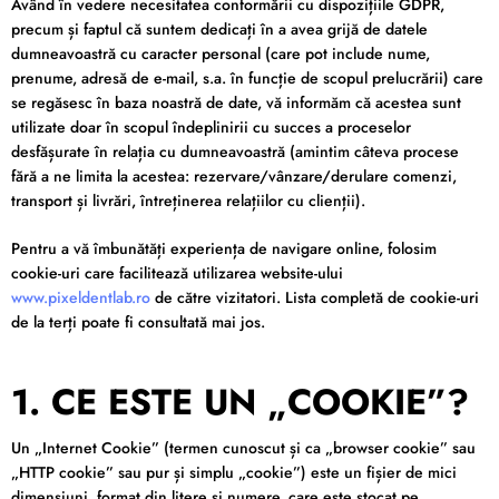
Având în vedere necesitatea conformării cu dispozițiile GDPR,
precum și faptul că suntem dedicați în a avea grijă de datele
dumneavoastră cu caracter personal (care pot include nume,
prenume, adresă de e-mail, s.a. în funcție de scopul prelucrării) care
se regăsesc în baza noastră de date, vă informăm că acestea sunt
utilizate doar în scopul îndeplinirii cu succes a proceselor
desfășurate în relația cu dumneavoastră (amintim câteva procese
fără a ne limita la acestea: rezervare/vânzare/derulare comenzi,
transport și livrări, întreținerea relațiilor cu clienții).
Pentru a vă îmbunătăți experiența de navigare online, folosim
cookie-uri care facilitează utilizarea website-ului
www.pixeldentlab.ro
de către vizitatori. Lista completă de cookie-uri
de la terți poate fi consultată mai jos.
1. CE ESTE UN „COOKIE”?
Un „Internet Cookie” (termen cunoscut și ca „browser cookie” sau
„HTTP cookie” sau pur și simplu „cookie”) este un fișier de mici
dimensiuni, format din litere și numere, care este stocat pe