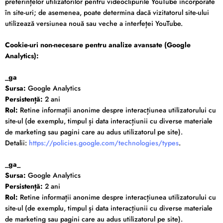
preferințelor utilizatorilor pentru videoclipurile YouTube încorporate
în site-uri; de asemenea, poate determina dacă vizitatorul site-ului
utilizează versiunea nouă sau veche a interfeței YouTube.
Cookie-uri non-necesare pentru analize avansate (Google
Analytics):
_ga
Sursa:
Google Analytics
Persistență:
2 ani
Rol:
Retine informații anonime despre interacțiunea utilizatorului cu
site-ul (de exemplu, timpul și data interacțiunii cu diverse materiale
de marketing sau pagini care au adus utilizatorul pe site).
Detalii:
https://policies.google.com/technologies/types
.
_ga_
Sursa:
Google Analytics
Persistență:
2 ani
Rol:
Retine informații anonime despre interacțiunea utilizatorului cu
site-ul (de exemplu, timpul și data interacțiunii cu diverse materiale
de marketing sau pagini care au adus utilizatorul pe site).