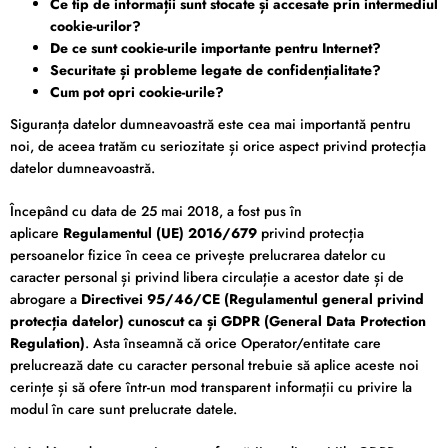
Ce tip de informații sunt stocate și accesate prin intermediul
cookie-urilor?
De ce sunt cookie-urile importante pentru Internet?
Securitate și probleme legate de confidențialitate?
Cum pot opri cookie-urile?
Siguranța datelor dumneavoastră este cea mai importantă pentru
noi, de aceea tratăm cu seriozitate și orice aspect privind protecția
datelor dumneavoastră.
Începând cu data de 25 mai 2018, a fost pus în
aplicare
Regulamentul (UE) 2016/679
privind protecția
persoanelor fizice în ceea ce privește prelucrarea datelor cu
caracter personal și privind libera circulație a acestor date și de
abrogare a
Directivei 95/46/CE (Regulamentul general privind
protecția datelor) cunoscut ca și GDPR (General Data Protection
Regulation)
. Asta înseamnă că orice Operator/entitate care
prelucrează date cu caracter personal trebuie să aplice aceste noi
cerințe și să ofere într-un mod transparent informații cu privire la
modul în care sunt prelucrate datele.