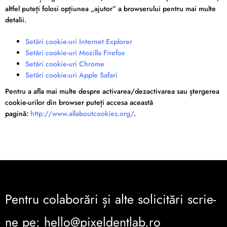
altfel puteți folosi opțiunea „ajutor” a browserului pentru mai multe
detalii.
Setări cookie-uri Internet Explorer
Setări cookie-uri Mozilla Firefox
Setări cookie-uri Chrome
Setări cookie-uri Apple Safari
Pentru a afla mai multe despre activarea/dezactivarea sau ștergerea
cookie-urilor din browser puteți accesa această
pagină:
http://www.allaboutcookies.org/
.
Pentru colaborări și alte solicitări scrie-
ne pe: hello@pixeldentlab.ro