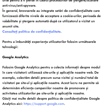
urile pentru a fi șterse în cadrul procedurilor de ștergere/scanare
anti-virus/anti-spyware.
În general, browserele au integrate setări de confidențialitate care
furnizează diferite nivele de acceptare a cookie-urilor, perioada de
valabilitate și ștergere automată după ce utilizatorul a vizitat un
anumit site.
Consultați politica de confidențialitate
.
Pentru a îmbunătăți experiența utilizatorilor folosim următoarele
tehnologii:
Google Analytics
Folosim Google Analytics pentru a colecta informații despre modul
în care vizitatorii utilizează site-urile și aplicațiile noastre web. De
exemplu, colectăm detalii precum sursa vizitei și numărul total de
vizitatori pe site-ul și aplicațiile noastre. Acest lucru ne permite să
determinăm eficiența campaniilor noastre de promovare și
activitatea utilizatorilor pe site-urile și aplicațiile noastre.
Găsiți mai multe detalii despre politica de confidențialitate Google
Analytics aici:
https://support.google.com
.